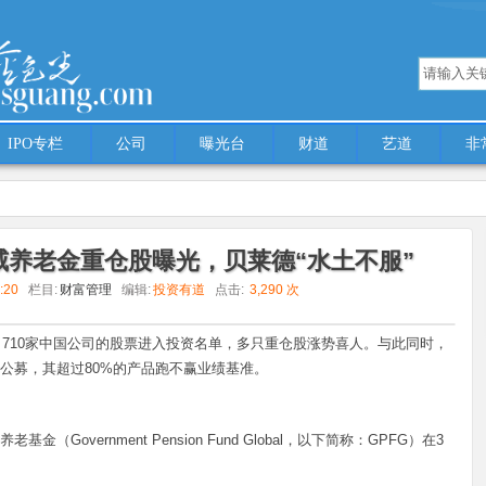
IPO专栏
公司
曝光台
财道
艺道
非
med 'multiple' (this will throw an Error in a future version of PHP) in
/www/wwwroot
威养老金重仓股曝光，贝莱德“水土不服”
3:20
栏目:
财富管理
编辑:
投资有道
点击:
3,290 次
股曝光，贝莱德“水土不服”
，710家中国公司的股票进入投资名单，多只重仓股涨势喜人。与此同时，
公募，其超过80%的产品跑不赢业绩基准。
overnment Pension Fund Global，以下简称：GPFG）在3