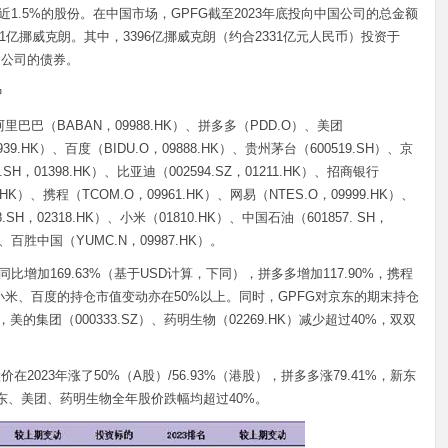
1.5%的股份。在中国市场，GPFG截至2023年底投向中国公司的总金额
291亿挪威克朗。其中，3396亿挪威克朗（约合2331亿元人民币）投资于
家公司的债券。
中
里巴巴（BABAN，09988.HK）、拼多多（PDD.O）、美团
0939.HK）、百度（BIDU.O，09888.HK）、贵州茅台（600519.SH）、京
.SH，01398.HK）、比亚迪（002594.SZ，01211.HK）、招商银行
0. HK）、携程（TCOM.O，09961.HK）、网易（NTES.O，09999.HK）、
SH，02318.HK）、小米（01810.HK）、中国石油（601857. SH，
K）、百胜中国（YUMC.N，09987.HK）。
比增加169.63%（基于USD计算，下同），拼多多增加117.90%，携程
、小米、百度的持仓市值变动亦在50%以上。同时，GPFG对京东的期末持仓
，美的集团（000333.SZ）、药明生物（02269.HK）减少超过40%，双双
在2023年涨了50%（A股）/56.93%（港股），拼多多涨79.41%，新东
），京东、美团、药明生物全年股价跌幅均超过40%。