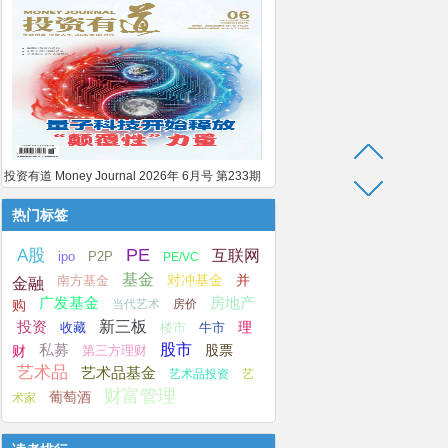
投资有道 Money Journal 2026年 6月号 第233期
热门标签
A股
PE
互联网
ipo
P2P
PE/VC
基金
并
南方基金
对冲基金
金融
广发基金
房地产
购
当代艺术
房价
新三板
投资
楼市
牛市
理
收藏
股市
私募
股票
第三方理财
财
艺术品
艺术品基金
艺术品投资
艺
财富管理
葡萄酒
术家