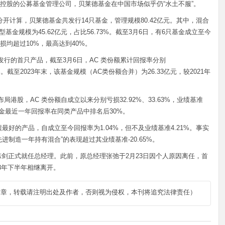
控股的公募基金管理公司，贝莱德基金在中国市场似乎仍“水土不服”。
额分开计算，贝莱德基金共发行14只基金，管理规模80.42亿元。其中，混合
券型基金规模为45.62亿元，占比56.73%。截至3月6日，有6只基金成立至今
损均超过10%，最高达到40%。
发行的首只产品，截至3月6日，AC 类份额累计回报率分别
.80%。截至2023年末，该基金规模（AC类份额合并）为26.33亿元，较2021年
局港股，AC 类份额自成立以来分别亏损32.92%、33.63%，业绩基准
，该基金最近一年回报率在同类产品中排名后30%。
最好的产品，自成立至今回报率为1.04%，但不及业绩基准4.21%。事实
制造一年持有混合”的表现超过其业绩基准-20.65%。
，陈剑正式就任总经理。此前，原总经理张弛于2月23日因个人原因离任，首
3年下半年相继离开。
文章，转载请注明出处及作者，否则视为侵权，本刊将追究法律责任）