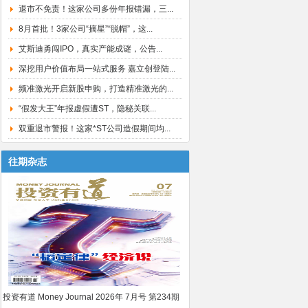
退市不免责！这家公司多份年报错漏，三...
8月首批！3家公司“摘星”“脱帽”，这...
艾斯迪勇闯IPO，真实产能成谜，公告...
深挖用户价值布局一站式服务 嘉立创登陆...
频准激光开启新股申购，打造精准激光的...
“假发大王”年报虚假遭ST，隐秘关联...
双重退市警报！这家*ST公司造假期间均...
往期杂志
投资有道 Money Journal 2026年 7月号 第234期