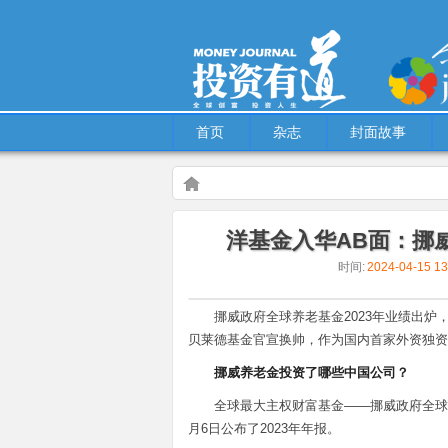
首页
杂志
封面故事
Warning
: Use of undefined constant multiple - assu
洋基金入华AB面：挪
content/themes/Hcms/single.php
on line
5
时间:
2024-04-15 1
财富管理
洋基金入华AB面：挪威养老金重仓
挪威政府全球养老基金2023年业绩出炉
贝莱德基金官宣换帅，作为国内首家外资独资
挪威养老金投资了哪些中国公司？
全球最大主权财富基金——挪威政府全球养老基金（G
月6日公布了2023年年报。