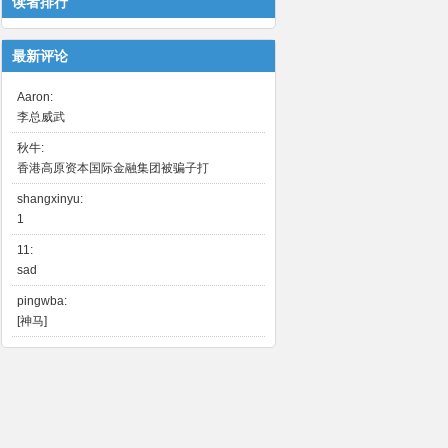
读者排行
最新评论
Aaron:
李总威武
秋牛:
香港高原资本国际金融集团被骗子打
shangxinyu:
1
11:
sad
pingwba:
[神马]