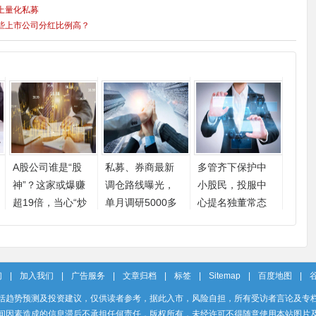
上量化私募
些上市公司分红比例高？
A股公司谁是“股
私募、券商最新
多管齐下保护中
神”？这家或爆赚
调仓路线曝光，
小股民，投服中
超19倍，当心“炒
单月调研5000多
心提名独董常态
股养家”
次，谁是“流量
化
王”？
们
|
加入我们
|
广告服务
|
文章归档
|
标签
|
Sitemap
|
百度地图
|
括趋势预测及投资建议，仅供读者参考，据此入市，风险自担，所有受访者言论及专
间因素造成的信息滞后不承担任何责任，版权所有，未经许可不得随意使用本站图片