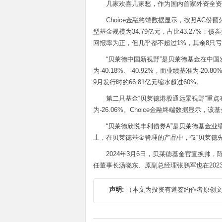
几家欢喜几家愁，作为国内首家外资全资
Choice金融终端数据显示，按照AC份
型基金规模为34.79亿元，占比43.27%；债
回报率为正，但几乎都不超过1%，其余8只亏
“贝莱德中国新视野”是贝莱德基金在中国
为-40.18%、-40.92%，而业绩基准为-20
9月发行时的66.81亿元缩水超过60%。
第二只基金“贝莱德港股通远景视野”重点布
为-26.06%。Choice金融终端数据显示
“贝莱德欣悦丰利债券A”是贝莱德基金业绩
上，在贝莱德基金管理的产品中，仅“贝莱德先进
2024年3月6日，贝莱德基金官宣换帅
任董事长汤晓东、原副总经理张鹏军也在202
声明:
（本文为投资有道签约作者原创