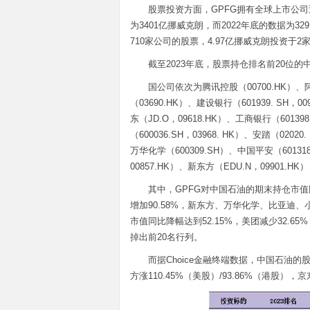
股票投资方面，GPFG拥有全球上市公司近
为3401亿挪威克朗，而2022年底的数据为3
710家公司的股票，4.97亿挪威克朗投资于2
截至2023年底，股票持仓排名前20位的
国公司依次为腾讯控股（00700.HK）、阿
（03690.HK）、建设银行（601939. SH，0
东（JD.O，09618.HK）、工商银行（601398
（600036.SH，03968. HK）、安踏（0202
万华化学（600309.SH）、中国平安（601318.
00857.HK）、新东方（EDU.N，09901.H
其中，GPFG对中国石油的期末持仓市值同
增加90.58%，新东方、万华化学、比亚迪
市值同比降幅达到52.15%，美团减少32.65%
掉出前20名行列。
而据Choice金融终端数据，中国石油的股价
方涨110.45%（美股）/93.86%（港股