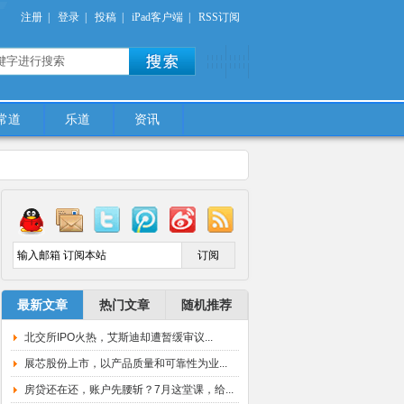
注册
|
登录
|
投稿
|
iPad客户端
|
RSS订阅
常道
乐道
资讯
/moneydao.net/wp-
最新文章
热门文章
随机推荐
北交所IPO火热，艾斯迪却遭暂缓审议...
展芯股份上市，以产品质量和可靠性为业...
房贷还在还，账户先腰斩？7月这堂课，给...