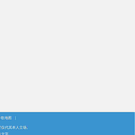
谷歌地图
|
栏仅代其本人立场。
及文字。