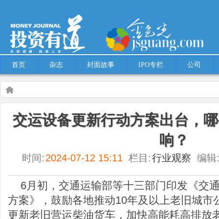
首页
杂志
封面故事
IPO专栏
公司
Warning
: Use of undefined constant multiple - assumed 'multiple' (this will throw an
交运设备更新行动方案出台，哪
content/themes/Hcms/single.php
on line
5
响？
行业观察
交运设备更新行动方案出台，哪些上市公司会受影响？
时间:
2024-07-12 15:11
栏目:
行业观察
编辑
6月初，交通运输部等十三部门印发《交
方案》，鼓励各地推动10年及以上老旧城市
更新老旧营运柴油货车，加快高能耗高排放