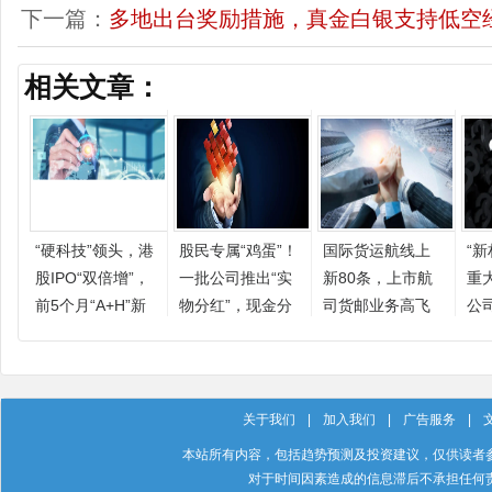
下一篇：
多地出台奖励措施，真金白银支持低空
相关文章：
“硬科技”领头，港
股民专属“鸡蛋”！
国际货运航线上
“
股IPO“双倍增”，
一批公司推出“实
新80条，上市航
重
前5个月“A+H”新
物分红”，现金分
司货邮业务高飞
公
股已达2025年总
红也不手软
公
量
关于我们
|
加入我们
|
广告服务
|
本站所有内容，包括趋势预测及投资建议，仅供读者
对于时间因素造成的信息滞后不承担任何