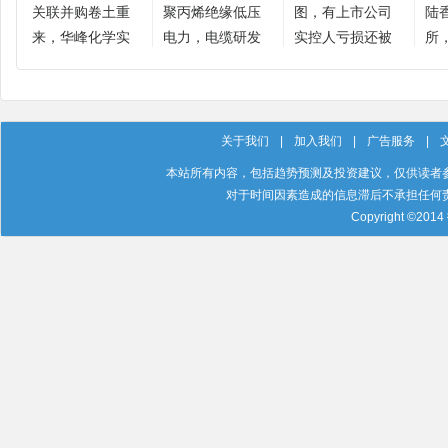
关联并购卷土重
聚丙烯绝缘低压
图，有上市公司
陆
来，华峰化学实
电力，电缆研发
实控人亏损还被
所，
控人亲属高位套
项目顺利通过验
罚
启
现3.88亿元
收
代
关于我们
|
加入我们
|
广告服务
|
本站所有内容，包括趋势预测及投资建议，仅供读者
对于时间因素造成的信息滞后不承担任何
Copyright ©201