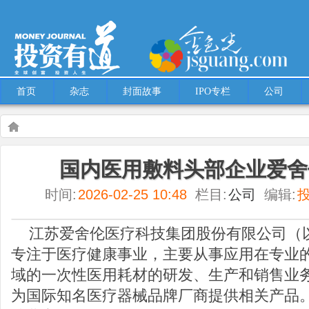
首页
杂志
封面故事
IPO专栏
公司
Warning
: Use of undefined constant multiple - assumed 'multiple' (this will throw an
国内医用敷料头部企业爱舍
content/themes/Hcms/single.php
on line
5
时间:
2026-02-25 10:48
栏目:
公司
编辑:
公司
国内医用敷料头部企业爱舍伦登陆北交所
江苏爱舍伦医疗科技集团股份有限公司（
专注于医疗健康事业，主要从事应用在专业
域的一次性医用耗材的研发、生产和销售业务
为国际知名医疗器械品牌厂商提供相关产品。2