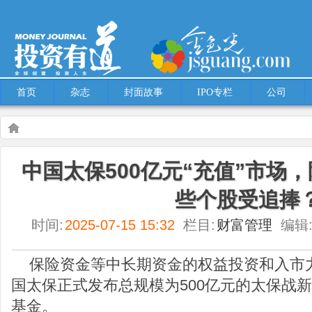
首页
杂志
封面故事
IPO专栏
公司
Warning
: Use of undefined constant multiple - assumed 'multiple' (this will throw an
中国太保500亿元“充值”市场
content/themes/Hcms/single.php
on line
5
些个股受追捧
财富管理
中国太保500亿元“充值”市场，险资加速入市，哪些个股受追捧？
时间:
2025-07-15 15:32
栏目:
财富管理
编辑
保险资金等中长期资金的权益投资和入市力
国太保正式发布总规模为500亿元的太保战
基金。