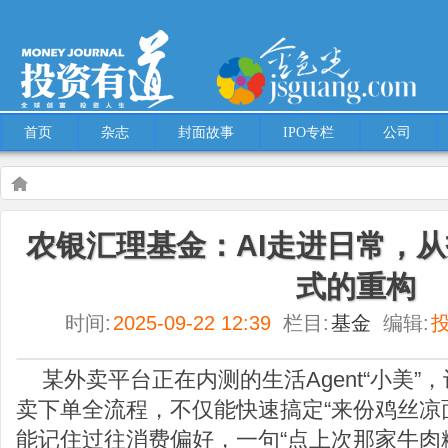
首页
杂志
封面故事
IPO专栏
公司
Warning
: Use of undefined constant multiple - assumed 'multiple' (this will throw an
农银汇理基金：AI走进日常，
content/themes/Hcms/single.php
on line
5
式的重构
基金
农银汇理基金：AI走进日常，从技术革新到生活方式的重构
时间:
2025-09-22 12:39
栏目:
基金
编辑:
某外卖平台正在内测的生活Agent“小美
卖下单全流程，不仅能快速搞定“来份鸡丝凉
能记住过往消费偏好，一句“点上次那家牛肉