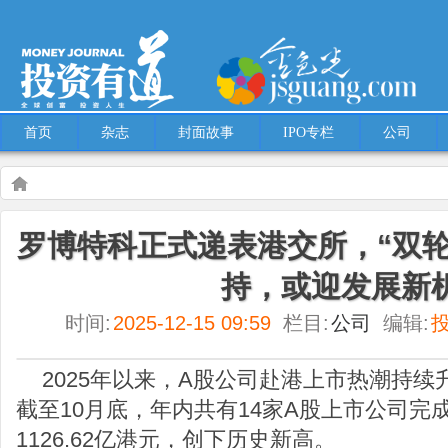
首页
杂志
封面故事
IPO专栏
公司
Warning
: Use of undefined constant multiple - assumed 'multiple' (this will throw an
罗博特科正式递表港交所，“双轮
content/themes/Hcms/single.php
on line
5
持，或迎发展新
公司
罗博特科正式递表港交所，“双轮驱动”+重磅订单加持，或迎发展新机遇
时间:
2025-12-15 09:59
栏目:
公司
编辑:
2025年以来，A股公司赴港上市热潮持续升
截至10月底，年内共有14家A股上市公司完
1126.62亿港元，创下历史新高。