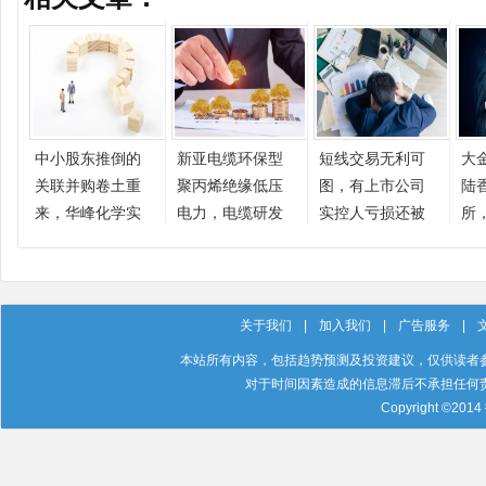
中小股东推倒的
新亚电缆环保型
短线交易无利可
大
关联并购卷土重
聚丙烯绝缘低压
图，有上市公司
陆
来，华峰化学实
电力，电缆研发
实控人亏损还被
所，
控人亲属高位套
项目顺利通过验
罚
启
现3.88亿元
收
代
关于我们
|
加入我们
|
广告服务
|
本站所有内容，包括趋势预测及投资建议，仅供读者
对于时间因素造成的信息滞后不承担任何
Copyright ©201