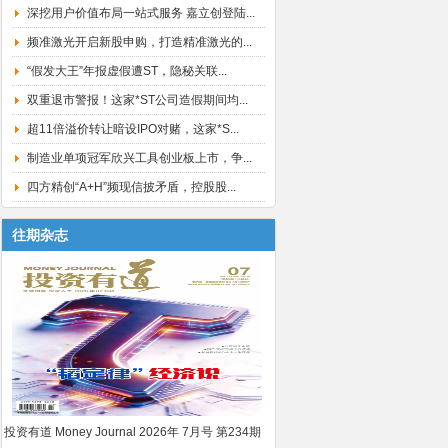
深挖用户价值布局一站式服务 嘉立创登陆...
频准激光开启新股申购，打造精准激光的...
“假发大王”年报虚假遭ST，隐秘关联...
双重退市警报！这家*ST公司造假期间均...
超11倍溢价转让暗设IPO对赌，这家*S...
制造业单项冠军欣兴工具创业板上市，争...
四方精创“A+H”频现信披矛盾，控股股...
往期杂志
投资有道 Money Journal 2026年 7月号 第234期