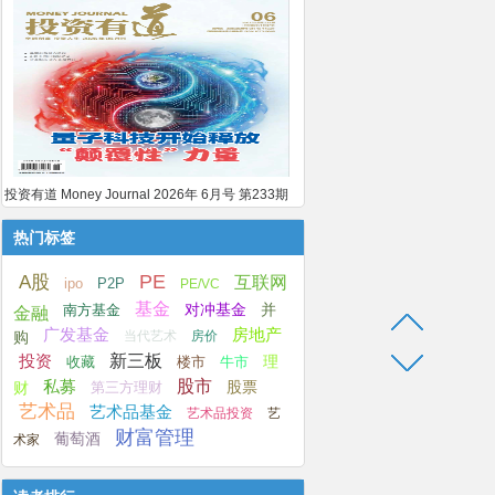
投资有道 Money Journal 2026年 6月号 第233期
热门标签
A股
PE
互联网
ipo
P2P
PE/VC
基金
并
南方基金
对冲基金
金融
广发基金
房地产
购
当代艺术
房价
新三板
投资
楼市
牛市
理
收藏
股市
私募
股票
第三方理财
财
艺术品
艺术品基金
艺术品投资
艺
财富管理
葡萄酒
术家