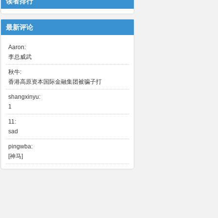
读者排行
最新评论
Aaron:
李总威武
秋牛:
香港高原资本国际金融集团被骗子打
shangxinyu:
1
11:
sad
pingwba:
[神马]