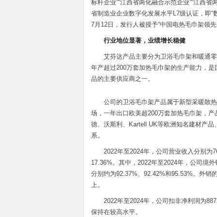
标杆企业”“江西省两化融合示范企业”“江西
省制造业企业数字化发展水平L7级认证，即“
7月12日，发行人被授予“中国电热毛巾架领
行业地位显著，业绩增长稳健
艾芬达产品主要分为卫浴毛巾架和暖通零
年产超过200万套加热毛巾架的生产能力，
品的主要供应商之一。
公司的卫浴毛巾架产品属于新型采暖散热
场，一年出口欧美超200万套加热毛巾架，
德、沃斯利、Kartell UK等欧洲知名建
系。
2022年至2024年，公司营业收入分别为762
17.36%。其中，2022年至2024年，公司
分别约为92.37%、92.42%和95.53
上。
2022年至2024年，公司扣非净利润为8872
保持在较高水平。