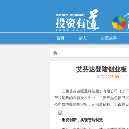
首页
杂志
封面故事
Warning
: Use of undefined constant multiple - assu
艾芬达登陆创业板
content/themes/Hcms/single.php
on line
5
时间:
2025-09-11 1
特别策划
艾芬达登陆创业板，加快智能改造
江西艾芬达暖通科技股份有限公司（以下
产和销售的高新技术企业，主要产品包括卫浴
公司成功登陆创业板，开启新征程。上市首日，
重视创新，实现智能制造