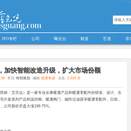
IPO专栏
公司
曝光台
财道
艺道
非
med 'multiple' (this will throw an Error in a future version of PHP) in
/www/wwwroot
，加快智能改造升级，扩大市场份额
1:30
栏目:
特别策划
编辑:
投资有道
点击:
2,020 次
升级，扩大市场份额
简称：艾芬达）是一家专业从事暖通产品和暖通零配件的研发、设计、生
毛巾架系列产品和温控阀、暖通阀门、磁性过滤器等暖通零配件。日前，
公司股价开盘大涨199.75%。