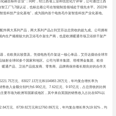
省两化融合标杆企业”；同时，经江西省工业和信息化厅评审，公司通过江西
数智工厂”L7级认证，也标志着公司在智能制造领域处于领先水平。2022年
先智造科技产业化基地”，成为国内首个电热毛巾架智造科技产业化基地。
配件两大系列产品，两大系列产品占到艾芬达总营收的超九成。公司拥有
是国内生产规模较大的卫浴毛巾架生产商，也是欧洲暖通市场卫浴烘干架产
器，在欧美比较普及。凭借电热毛巾架这一核心单品，艾芬达撬动全球市
产品辐射全球60多个国家和地区。公司与翠丰集团、塔维博金集团、欧倍
材产品、暖通产品、卫浴产品批发商、零售商、品牌商保持着长期良好的合作关
21.75万元、83027.13万元和104983.28万元，年均复合增长率为
境外销售收入金额分别约为6.90亿元、7.62亿元、9.97亿元，占总营收的比例
%。外销的主要市场为欧洲等国家或地区，其中来自英国的销售收入占比在60%以
.84万元、8739.82万元和12760.89万元，年均复合增长率为19.92%，均