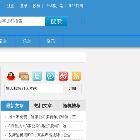
注册
|
登录
|
投稿
|
iPad客户端
|
RSS订阅
常道
乐道
资讯
/moneydao.net/wp-
最新文章
热门文章
随机推荐
退市不免责！这家公司多份年报错漏，三...
8月首批！3家公司“摘星”“脱帽”，这...
艾斯迪勇闯IPO，真实产能成谜，公告...