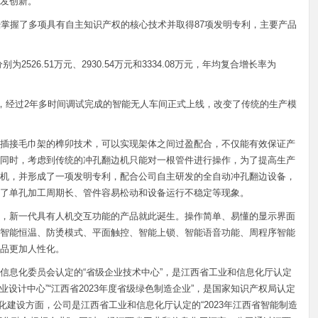
发创新。
经掌握了多项具有自主知识产权的核心技术并取得87项发明专利，主要产品
为2526.51万元、2930.54万元和3334.08万元，年均复合增长率为
践，经过2年多时间调试完成的智能无人车间正式上线，改变了传统的生产模
插接毛巾架的榫卯技术，可以实现架体之间过盈配合，不仅能有效保证产
同时，考虑到传统的冲孔翻边机只能对一根管件进行操作，为了提高生产
机，并形成了一项发明专利，配合公司自主研发的全自动冲孔翻边设备，
了单孔加工周期长、管件容易松动和设备运行不稳定等现象。
，新一代具有人机交互功能的产品就此诞生。操作简单、易懂的显示界面
智能恒温、防烫模式、平面触控、智能上锁、智能语音功能、周程序智能
品更加人性化。
信息化委员会认定的“省级企业技术中心”，是江西省工业和信息化厅认定
业设计中心”“江西省2023年度省级绿色制造企业”，是国家知识产权局认定
字化建设方面，公司是江西省工业和信息化厅认定的“2023年江西省智能制造