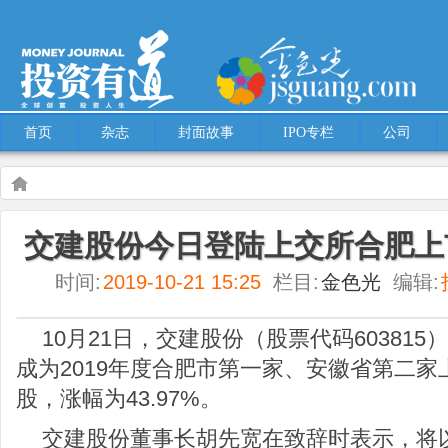
首页
杂志
封面故事
IPO专栏
公司
Warning
: Use of undefined constant multiple - assumed 'multiple' (this will throw an
交建股份今日登陆上交所合肥上
content/themes/Hcms/single.php
on line
5
时间:
2019-10-21 15:25
栏目:
金色光
编辑:
金色光
交建股份今日登陆上交所合肥上市公司总数达50家
10月21日，交建股份（股票代码60381
成为2019年度合肥市第一家、安徽省第二家上
股，涨幅为43.97%。
交建股份董事长胡先宽在致辞时表示，将