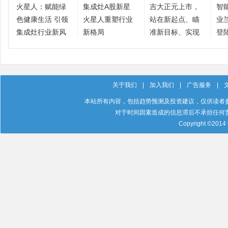
火星人：赋能绿
集成灶A股新星
吉大正元上市，
智
色健康生活 引领
火星人重塑行业
站在新起点、瞄
业
集成灶行业新风
新格局
准新目标、实现
登
向
新跨越
关于我们
|
加入我们
|
广告服务
|
本站所有内容，包括趋势预测及投资建议，仅供读者
对于时间因素造成的信息滞后不承担任何
Copyright ©201