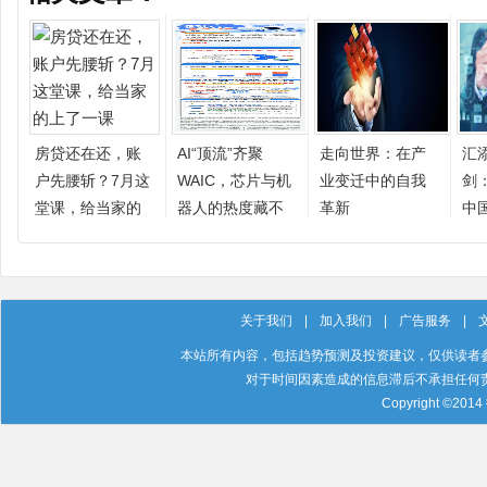
房贷还在还，账
AI“顶流”齐聚
走向世界：在产
汇
户先腰斩？7月这
WAIC，芯片与机
业变迁中的自我
剑
堂课，给当家的
器人的热度藏不
革新
中
上了一课
住了
关于我们
|
加入我们
|
广告服务
|
本站所有内容，包括趋势预测及投资建议，仅供读者
对于时间因素造成的信息滞后不承担任何
Copyright ©201