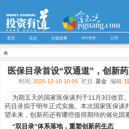
首页
杂志
封面故事
IPO专栏
公司
Warning
: Use of undefined constant multiple - assumed 'multiple' (this will throw an
医保目录首设“双通道”，创新
content/themes/Hcms/single.php
on line
5
时间:
2025-12-15 10:05
栏目:
基金
编辑:
基金
医保目录首设“双通道”，创新药反攻号或将吹响？
为期五天的国家医保谈判于11月3日收官
药目录拟于明年正式实施。本次国家医保谈
望未来，创新药还有哪些值得期待的催化因
“双目录”体系落地，重塑创新药生态