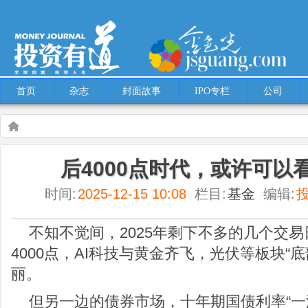
首页
杂志
封面故事
IPO专栏
公司
Warning
: Use of undefined constant multiple - assumed 'multiple' (this will throw an
后4000点时代，或许可以看
content/themes/Hcms/single.php
on line
5
时间:
2025-12-15 10:08
栏目:
基金
编辑:
基金
后4000点时代，或许可以看看“固收+”！
不知不觉间，2025年剩下不多的几个交
4000点，AI科技与黄金齐飞，光伏等板块“
丽。
但另一边的债券市场，十年期国债利率“一