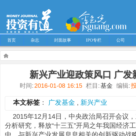
首页
杂志
封面故事
IPO专栏
公司
Warning
: Use of undefined constant multiple - assumed 'multiple' (this will throw an
新兴产业迎政策风口 广发
content/themes/Hcms/single.php
on line
5
时间:
2016-01-08 16:15
栏目:
基金
编辑:
基金
新兴产业迎政策风口 广发新兴产业在售
本文标签
：
广发基金
,
新兴产业
2015年12月14日，中央政治局召开会议
分析研究，释放“十三五”开局之年我国经济
中，与新兴产业发展息息相关的创新驱动战