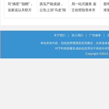
司“摘星”“脱帽”，
真实产能成谜，
局一站式服务 嘉
股
这家追认关联方
公告上演“乌龙”闹
立创登陆资本市
准
验证本刊质疑
剧
场迎接AI结构性
军
机遇
关于我们
|
加入我们
|
广告服务
|
本站所有内容，包括趋势预测及投资建议，仅供读者
对于时间因素造成的信息滞后不承担任何
Copyright ©201