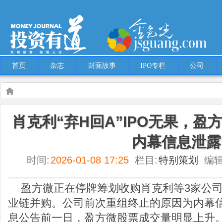
首页
杂志
封面故事
IPO专栏
公司
Warning
: Use of undefined constant multiple - assumed 'multiple' (this will throw an
肖克利“弃H回A”IPO无果，
content/themes/Hcms/single.php
on line
5
内幕信息泄露
特别策划
肖克利“弃H回A”IPO无果，盈方微欲重组，曾发生内幕信息泄露
时间:
2026-01-08 17:25
栏目:
特别策划
编辑
盈方微正在停牌筹划收购肖克利等3家公
业链并购。公司前次重组终止的原因为内幕
息公告前一日，盈方微股票成交量明显上升