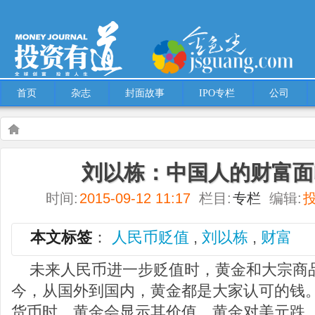
首页
杂志
封面故事
IPO专栏
公司
Warning
: Use of undefined constant multiple - assumed 'multiple' (this will throw an
刘以栋：中国人的财富面
content/themes/Hcms/single.php
on line
5
时间:
2015-09-12 11:17
栏目:
专栏
编辑:
专栏
刘以栋：中国人的财富面临缩水威胁
本文标签
：
人民币贬值
,
刘以栋
,
财富
未来人民币进一步贬值时，黄金和大宗商
今，从国外到国内，黄金都是大家认可的钱
货币时，黄金会显示其价值。黄金对美元跌