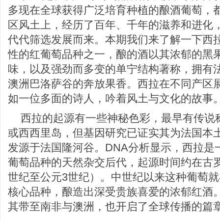
多现在全球获得广泛培育种植的酿酒葡萄，
区风土上，经历了百年、千年的滋养和进化
代代筛选发展而来。本期我们来了解一下西
性的红葡萄品种之一，酿的酒以其浓郁的黑
味，以及强劲而多变的单宁结构著称，拥有
澳洲巴洛萨谷的奔放果香。西拉在不同产区
如一位多面的诗人，吟着风土与文化的故事
西拉的起源有一些神秘色彩，最早有传说
或西西里岛，但基因研究已证实其为法国本
发源于法国隆河谷。DNA分析显示，西拉是
葡萄品种的天然杂交后代，起源时间约在古
世纪至公元3世纪）。中世纪以来这种葡萄
核心品种，酿造出深受贵族喜爱的浓郁红酒。
其带至南非与澳洲，也开启了全球传播的篇