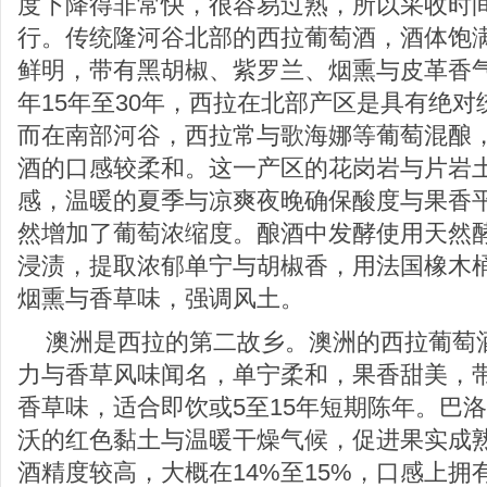
度下降得非常快，很容易过熟，所以采收时
行。传统隆河谷北部的西拉葡萄酒，酒体饱
鲜明，带有黑胡椒、紫罗兰、烟熏与皮革香
年15年至30年，西拉在北部产区是具有绝
而在南部河谷，西拉常与歌海娜等葡萄混酿
酒的口感较柔和。这一产区的花岗岩与片岩
感，温暖的夏季与凉爽夜晚确保酸度与果香
然增加了葡萄浓缩度。酿酒中发酵使用天然酵
浸渍，提取浓郁单宁与胡椒香，用法国橡木桶
烟熏与香草味，强调风土。
澳洲是西拉的第二故乡。澳洲的西拉葡萄
力与香草风味闻名，单宁柔和，果香甜美，
香草味，适合即饮或5至15年短期陈年。巴
沃的红色黏土与温暖干燥气候，促进果实成
酒精度较高，大概在14%至15%，口感上