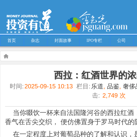
首页
杂志
封面故事
IPO专栏
公司
Warning
: Use of undefined constant multiple - assumed 'multiple' (this will throw an
西拉：红酒世界的浓
content/themes/Hcms/single.php
on line
5
时间:
2025-09-15 10:13
栏目:
乐道
,
品鉴
,
奢侈
乐道
品鉴
奢侈品
生活
西拉：红酒世界的浓烈诗篇
multiple
multi
击:
2,749 次
当你啜饮一杯来自法国隆河谷的西拉红酒
香气在舌尖交织， 便仿佛置身于罗马时代的
在一定程度上对葡萄品种的了解和认识，