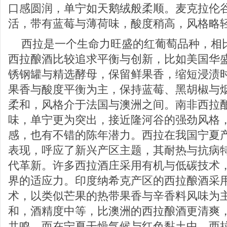
口感圆润，单宁如天鹅绒般柔顺。麦克拉伦
活，带有蓝莓与薄荷味，酸度稍高，风格略
西拉是一个生命力旺盛的红葡萄品种，相
西拉酿酒比较追求平衡与创新，比如美国华
锈钢罐与精选酵母，保留鲜果香，缩短浸渍
果香与酸度平衡为主，保持蓝莓、黑胡椒与
柔和，风格介于法国与澳洲之间。南非西拉
味，单宁更为突出，接近隆河谷的强劲风格
感，也有不错的陈年潜力。西拉在我国宁夏
表现，呼应了新兴产区主题，其耐热与抗病
代革新。许多西拉酒庄采用有机与低碳技术
界的适应力。印度纳希克产区的西拉酿酒采
术，以类似芒果的热带果香与辛香料风味为
和，酒精度中等，比澳洲的西拉酿酒更清爽
共鸣。而在宁夏干燥气候与红色黏土中，西