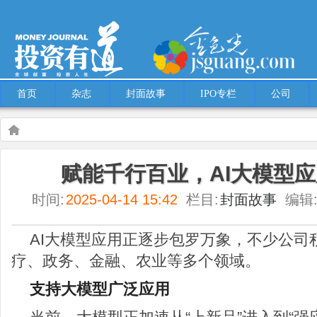
首页
杂志
封面故事
IPO专栏
公司
Warning
: Use of undefined constant multiple - assumed 'multiple' (this will throw an
赋能千行百业，AI大模型应
content/themes/Hcms/single.php
on line
5
时间:
2025-04-14 15:42
栏目:
封面故事
编辑
封面故事
赋能千行百业，AI大模型应用“多点开花”
AI大模型应用正逐步包罗万象，不少公司
疗、政务、金融、农业等多个领域。
支持大模型广泛应用