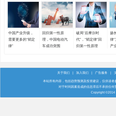
中国产业升级，
回归第一性原
破局“后摩尔时
扬
需要更多的“韬定
理，中国电动汽
代”，“韬定律”回
律
律”
车成功突围
归第一性原理
产
向
关于我们
|
加入我们
|
广告服务
|
本站所有内容，包括趋势预测及投资建议，仅供读者
对于时间因素造成的信息滞后不承担任何
Copyright ©201