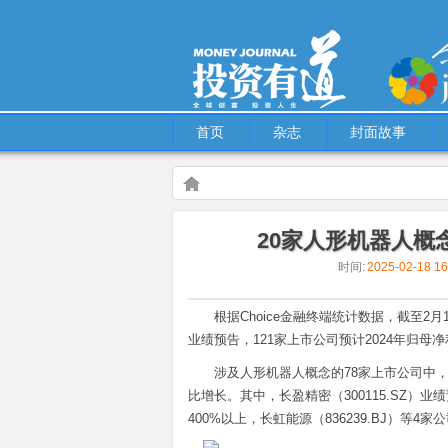
首页
杂志
封面故事
Warning
: Use of undefined constant multiple - assu
20家人形机器人概
content/themes/Hcms/single.php
on line
5
时间:
2025-02-18 1
特别策划
20家人形机器人概念上市公司业绩
根据Choice金融终端统计数据，截至2月
业绩预告，121家上市公司预计2024年归母
涉及人形机器人概念的78家上市公司中，有
比增长。其中，长盈精密（300115.SZ）业绩
400%以上，长虹能源（836239.BJ）等4