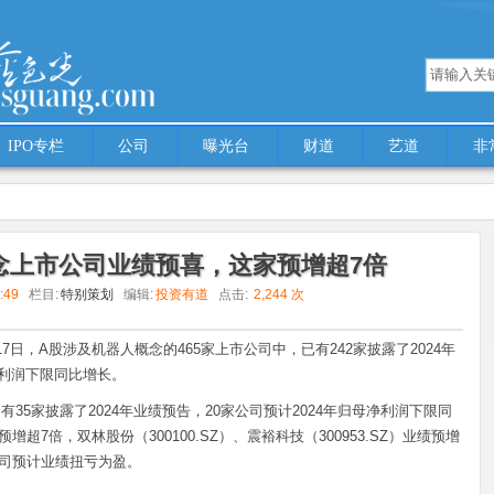
IPO专栏
公司
曝光台
财道
艺道
非
med 'multiple' (this will throw an Error in a future version of PHP) in
/www/wwwroot
念上市公司业绩预喜，这家预增超7倍
6:49
栏目:
特别策划
编辑:
投资有道
点击:
2,244 次
预喜，这家预增超7倍
17日，A股涉及机器人概念的465家上市公司中，已有242家披露了2024年
净利润下限同比增长。
35家披露了2024年业绩预告，20家公司预计2024年归母净利润下限同
预增超7倍，双林股份（300100.SZ）、震裕科技（300953.SZ）业绩预增
家公司预计业绩扭亏为盈。