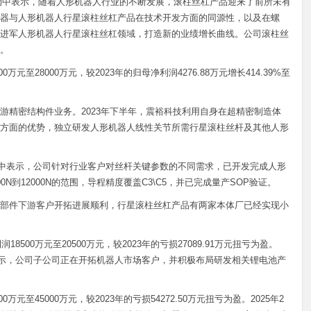
流活动中表示，随着人形机器人行业的不断发展，滚柱丝杠产品迎来了前所未有
器与人形机器人行星滚柱丝杠产品在技术开发方面的同源性，以及在螺
进军人形机器人行星滚柱丝杠领域，打造新的业绩增长曲线。公司滚柱丝
。
万元至28000万元，较2023年的归母净利润4276.88万元增长414.39%至
游精密结构件业务。2023年下半年，震裕科技利用自身在超精密制造体
方面的优势，独立研发人形机器人线性关节所需行星滚柱丝杆及其他人形
活动中表示，公司针对行业客户对丝杆关键参数的不同需求，已开发完成人形
N到12000N的范围，导程精度覆盖C3\C5，并已完成量产SOP验证。
部件下游客户开拓进展顺利，行星滚柱丝杠产品有两家本体厂已经实现小
8500万元至20500万元，较2023年的亏损27089.91万元扭亏为盈。
中表示，公司子公司正在开拓机器人市场客户，并积极布局研发相关锂电池产
万元至45000万元，较2023年的亏损54272.50万元扭亏为盈。2025年2