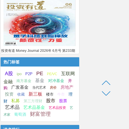
投资有道 Money Journal 2026年 6月号 第233期
热门标签
A股
PE
互联网
ipo
P2P
PE/VC
基金
并
南方基金
对冲基金
金融
广发基金
房地产
购
当代艺术
房价
新三板
投资
楼市
牛市
理
收藏
股市
私募
股票
第三方理财
财
艺术品
艺术品基金
艺术品投资
艺
财富管理
葡萄酒
术家