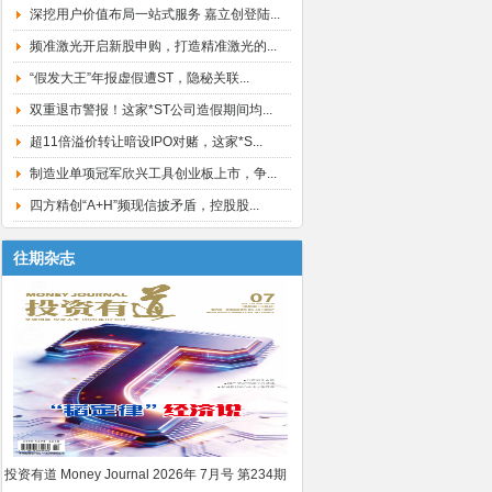
深挖用户价值布局一站式服务 嘉立创登陆...
频准激光开启新股申购，打造精准激光的...
“假发大王”年报虚假遭ST，隐秘关联...
双重退市警报！这家*ST公司造假期间均...
超11倍溢价转让暗设IPO对赌，这家*S...
制造业单项冠军欣兴工具创业板上市，争...
四方精创“A+H”频现信披矛盾，控股股...
往期杂志
投资有道 Money Journal 2026年 7月号 第234期