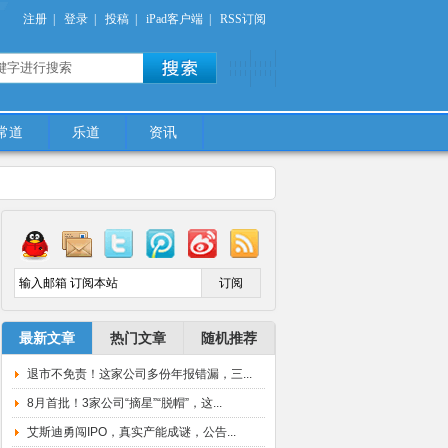
注册
|
登录
|
投稿
|
iPad客户端
|
RSS订阅
常道
乐道
资讯
/moneydao.net/wp-
最新文章
热门文章
随机推荐
退市不免责！这家公司多份年报错漏，三...
8月首批！3家公司“摘星”“脱帽”，这...
艾斯迪勇闯IPO，真实产能成谜，公告...