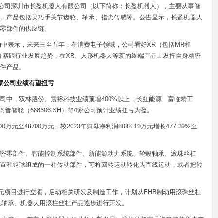
资子公司深圳市长盈机器人有限公司（以下简称：长盈机器人），主要从事智
，产品包括灵巧手关节齿轮、轴承、指尖传感等。公告显示，长盈机器人
零部件的供应链。
活动中表示，未来三至五年，在消费电子领域，公司看好XR（包括MR和
将紧跟行业发展趋势，在XR、人形机器人等新的终端产品上发挥自身精密
件产品。
家公司业绩有望扭亏
司中，双林股份、震裕科技业绩预增400%以上，长虹能源、富临精工
H）、均普智能（688306.SH）等4家公司预计业绩扭亏为盈。
万元至49700万元，较2023年归母净利润8088.19万元增长477.39%至
密零部件、智能控制系统部件、新能源动力系统、轮毂轴承、滚珠丝杠
置和钢球组成的一种传动部件，可将回转运动转化为直线运动，或者把转
单元项目进行立项，启动相关研发及制造工作，计划从EHB制动用滚珠丝杠
杠轴承、机器人用滚柱丝杠产品逐步进行开发。