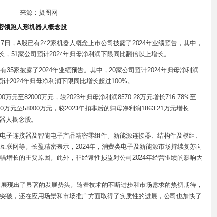
来源：摄图网
精密领跑人形机器人概念股
月17日，A股已有242家机器人概念上市公司披露了2024年业绩预告，其中，
增长，51家公司预计2024年归母净利润下限同比翻倍以上增长。
35家披露了2024年业绩预告。其中，20家公司预计2024年归母净利润
计2024年归母净利润下限同比增长超过100%。
万元至82000万元，较2023年归母净利润8570.28万元增长716.78%至
0万元至58000万元，较2023年扣非后的归母净利润1863.21万元增长
形机器人概念股。
电子连接器及智能电子产品精密零组件、新能源连接器、结构件及模组、
互联网等。长盈精密表示，2024年，消费类电子及新能源市场持续复苏向
幅增长的主要原因。此外，非经常性损益对公司2024年经营业绩的影响大
行业展现出了显著的发展势头。随着技术的不断进步和市场需求的热切期待，
突破，还在应用场景和市场推广方面取得了实质性的进展，公司也加快了