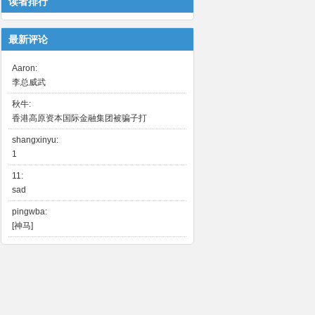
读者排行
最新评论
Aaron:
李总威武
秋牛:
香港高原资本国际金融集团被骗子打
shangxinyu:
1
11:
sad
pingwba:
[神马]