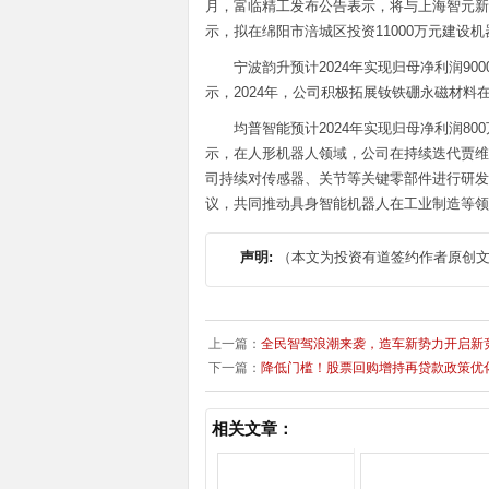
月，富临精工发布公告表示，将与上海智元新
示，拟在绵阳市涪城区投资11000万元建设
宁波韵升预计2024年实现归母净利润9000
示，2024年，公司积极拓展钕铁硼永磁材
均普智能预计2024年实现归母净利润800
示，在人形机器人领域，公司在持续迭代贾维斯
司持续对传感器、关节等关键零部件进行研发
议，共同推动具身智能机器人在工业制造等领
声明:
（本文为投资有道签约作者原创
上一篇：
全民智驾浪潮来袭，造车新势力开启新
下一篇：
降低门槛！股票回购增持再贷款政策优
相关文章：