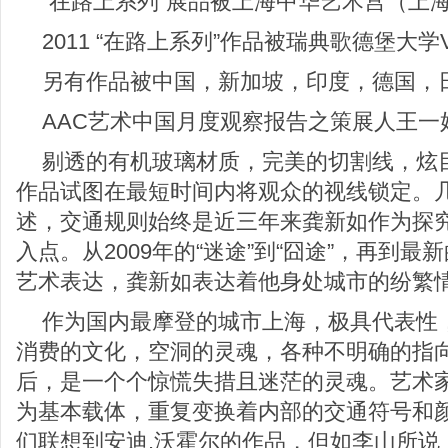
“在路上系列”展品被上海中华艺术宫（上
2011 “在路上系列”作品被瑞典歌德堡大学V
另有作品被中国，新加坡，印度，德国，
AAC艺术中国月度观察报告之策展人王一
剔透的有机玻璃材质，完美的切割线，炫
作品试图在最短时间内将观众的视线锁定。
述，交通规则始终是近三年来龚新如作为探
入点。从2009年的“迷途”到“囧途”，再到最
艺术表达，龚新如表达着他身处城市的纷繁
作为国内最摩登的城市上海，极具代表性
消费的文化，空洞的灵魂，各种不明确的指
后，是一个个惊慌失措且迷茫的灵魂。艺术
为基本载体，重复变换着内部的交通符号和
们联想到安迪.沃霍尔的作品，但如李山所说