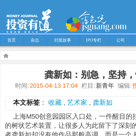
首页
杂志
封面故事
IPO专栏
公司
Warning
: Use of undefined constant multiple - assumed 'multiple' (this will throw an
龚新如：别急，坚持，
content/themes/Hcms/single.php
on line
5
时间:
2015-04-13 17:04
栏目:
新青年
编辑:
新青年
龚新如：别急，坚持，慢慢来！
本文标签
：
收藏
,
艺术家
,
龚新如
上海M50创意园园区入口处，一件醒目的
的树状艺术装置，让很多人为此留下了深刻
者龚新如却没有他作品那般高调，而是一个