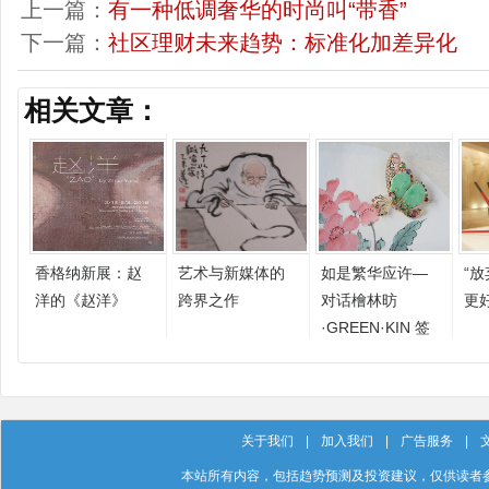
上一篇：
有一种低调奢华的时尚叫“带香”
下一篇：
社区理财未来趋势：标准化加差异化
相关文章：
香格纳新展：赵
艺术与新媒体的
如是繁华应许—
“
洋的《赵洋》
跨界之作
对话檜林昉
更
·GREEN·KIN 签
约艺术家张莉君
关于我们
|
加入我们
|
广告服务
|
本站所有内容，包括趋势预测及投资建议，仅供读者